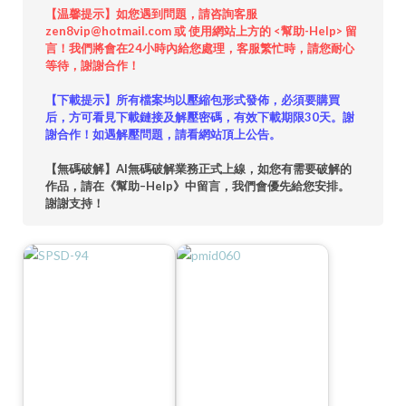
【温馨提示】如您遇到問題，請咨詢客服
zen8vip@hotmail.com 或 使用網站上方的 <幫助-Help> 留
言！我們將會在24小時內給您處理，客服繁忙時，請您耐心
等待，謝謝合作！
【下載提示】所有檔案均以壓縮包形式發佈，必須要購買
后，方可看見下載鏈接及解壓密碼，有效下載期限30天。謝
謝合作！如遇解壓問題，請看網站頂上公告。
【無碼破解】AI無碼破解業務正式上線，如您有需要破解的
作品，請在《幫助–Help》中留言，我們會優先給您安排。
謝謝支持！