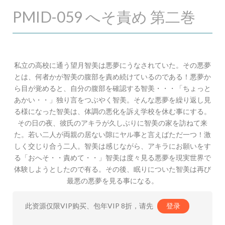
PMID-059 へそ責め 第二巻
私立の高校に通う望月智美は悪夢にうなされていた。その悪夢
とは、何者かが智美の腹部を責め続けているのである！悪夢か
ら目が覚めると、自分の腹部を確認する智美・・・「ちょっと
あかい・・」独り言をつぶやく智美。そんな悪夢を繰り返し見
る様になった智美は、体調の悪化を訴え学校を休む事にする。
その日の夜、彼氏のアキラが久しぶりに智美の家を訪ねて来
た。若い二人が両親の居ない隙にヤル事と言えばただ一つ！激
しく交じり合う二人。智美は感じながら、アキラにお願いをす
る「おへそ・・責めて・・」智美は度々見る悪夢を現実世界で
体験しようとしたので有る。その後、眠りについた智美は再び
最悪の悪夢を見る事になる。
此资源仅限VIP购买、包年VIP 8折，请先
登录