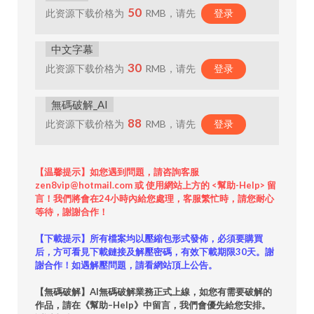
50
此资源下载价格为
RMB，请先
登录
中文字幕
30
此资源下载价格为
RMB，请先
登录
無碼破解_AI
88
此资源下载价格为
RMB，请先
登录
【温馨提示】如您遇到問題，請咨詢客服
zen8vip@hotmail.com 或 使用網站上方的 <幫助-Help> 留
言！我們將會在24小時內給您處理，客服繁忙時，請您耐心
等待，謝謝合作！
【下載提示】所有檔案均以壓縮包形式發佈，必須要購買
后，方可看見下載鏈接及解壓密碼，有效下載期限30天。謝
謝合作！如遇解壓問題，請看網站頂上公告。
【無碼破解】AI無碼破解業務正式上線，如您有需要破解的
作品，請在《幫助–Help》中留言，我們會優先給您安排。