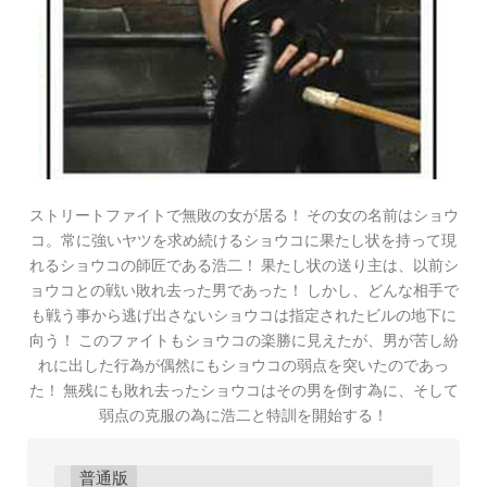
ストリートファイトで無敗の女が居る！ その女の名前はショウ
コ。常に強いヤツを求め続けるショウコに果たし状を持って現
れるショウコの師匠である浩二！ 果たし状の送り主は、以前シ
ョウコとの戦い敗れ去った男であった！ しかし、どんな相手で
も戦う事から逃げ出さないショウコは指定されたビルの地下に
向う！ このファイトもショウコの楽勝に見えたが、男が苦し紛
れに出した行為が偶然にもショウコの弱点を突いたのであっ
た！ 無残にも敗れ去ったショウコはその男を倒す為に、そして
弱点の克服の為に浩二と特訓を開始する！
普通版