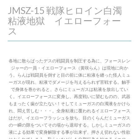
JMSZ-15 戦隊ヒロイン白濁
粘液地獄 イエローフォー
ス
各地に散らばったデスの戦闘員を制圧する為に、フォースレン
ジャーの一員・イエローフォース（黄咲らん）は現地に向か
う。らんは戦闘員を倒すと目の前に体に粘液を纏った怪人ミュ
ーガスが現れ、粘液でダメージを与えるられず苦戦する。触手
で身体を巻かれると、さらにミューガスは粘液を放出してい
く。イエローフォースに変身し、再度戦いに望むものの、武器
もまったく歯が立たない！そしてミューガスの白濁液をかけら
れ、悶え苦しむ・・・。全身粘液に覆われるイエローフォース
はだが、イエローフラッシュを放ち、目のくらんだミューガス
の一瞬の隙をついてその場から退却する。しかしミューガスの
液による効果で変身解除する事が出来ず、押さえ切れない性欲