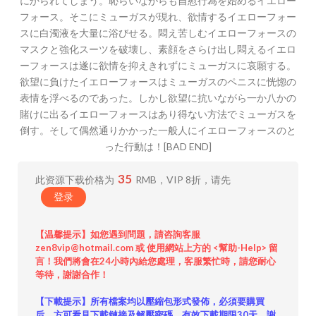
にかられてしまう。恥らいながらも自慰行為を始めるイエロー
フォース。そこにミューガスが現れ、欲情するイエローフォー
スに白濁液を大量に浴びせる。悶え苦しむイエローフォースの
マスクと強化スーツを破壊し、素顔をさらけ出し悶えるイエロ
ーフォースは遂に欲情を抑えきれずにミューガスに哀願する。
欲望に負けたイエローフォースはミューガスのペニスに恍惚の
表情を浮べるのであった。しかし欲望に抗いながら一か八かの
賭けに出るイエローフォースはあり得ない方法でミューガスを
倒す。そして偶然通りかかった一般人にイエローフォースのと
った行動は！[BAD END]
35
此资源下载价格为
RMB，VIP 8折，请先
登录
【温馨提示】如您遇到問題，請咨詢客服
zen8vip@hotmail.com 或 使用網站上方的 <幫助-Help> 留
言！我們將會在24小時內給您處理，客服繁忙時，請您耐心
等待，謝謝合作！
【下載提示】所有檔案均以壓縮包形式發佈，必須要購買
后，方可看見下載鏈接及解壓密碼，有效下載期限30天。謝