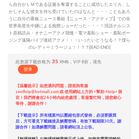
ら自分がＬＭである証拠を奪還することに成功したエリカ。し
かしそんな彼女を待ち受けていたのはなんと・・・こともあろ
うに自分の看板ニュース番組【ニュース・アクティブ】での全
世界衛星生中継による痴態ショーだった・・・！淫語ナルシス
ト原稿読み・オナニーアクメ我慢・電マ羞恥ショー・羞恥ポー
ジング遠隔バイブ連続アクメ・・・いったいどうなる！？僕ら
のレディーミラージュ！！？？[BAD END]
35
此资源下载价格为
RMB，VIP 8折，请先
登录
【温馨提示】如您遇到問題，請咨詢客服
zen8vip@hotmail.com 或 使用網站上方的 <幫助-Help> 留
言！我們將會在24小時內給您處理，客服繁忙時，請您耐心
等待，謝謝合作！
【下載提示】所有檔案均以壓縮包形式發佈，必須要購買
后，方可看見下載鏈接及解壓密碼，有效下載期限30天。謝
謝合作！如遇解壓問題，請看網站頂上公告。
【無碼破解】AI無碼破解業務正式上線，如您有需要破解的