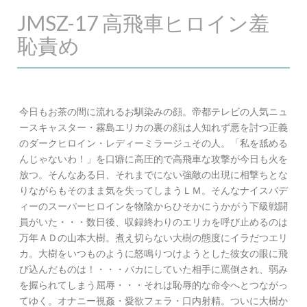
JMSZ-17 高飛車ヒロイン羞
恥責め
今日もお茶の間に流れるお馴染みの顔。帝都テレビの人気ニュ
ースキャスター・霧島エリカの裏の顔は人知れず悪を討つ正義
のダークヒロイン・レディーミラージュその人。「私を舐める
んじゃないわ！」を口癖に高圧的で高飛車な攻撃が今日も火を
放つ。そんなある日、それまでにない強敵の出現に相撃ちとな
りながらもそのまま気を失ってしまうＬＭ。そんなナイスバデ
ィーのスーパーヒロインを物陰からひそかにうかがう下級戦闘
員がいた・・・数日後、収録終わりのエリカを呼び止めるのは
万年ＡＤの山本大樹。煮え切らない大樹の態度にイラだつエリ
カ。大樹をいつものように怒鳴りつけようとした彼女の眼に飛
び込んだものは！・・・バカにしていた相手に罵倒され、弱み
を握られてしまう屈辱・・・それは恥辱的な命令へとつながっ
てゆく。オナニー視姦・愛欲フェラ・口内射精。ついに大樹か