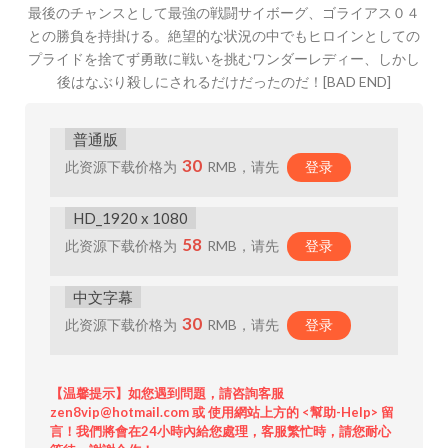
最後のチャンスとして最強の戦闘サイボーグ、ゴライアス０４
との勝負を持掛ける。絶望的な状況の中でもヒロインとしての
プライドを捨てず勇敢に戦いを挑むワンダーレディー、しかし
後はなぶり殺しにされるだけだったのだ！[BAD END]
普通版
30
此资源下载价格为
RMB，请先
登录
HD_1920 x 1080
58
此资源下载价格为
RMB，请先
登录
中文字幕
30
此资源下载价格为
RMB，请先
登录
【温馨提示】如您遇到問題，請咨詢客服
zen8vip@hotmail.com 或 使用網站上方的 <幫助-Help> 留
言！我們將會在24小時內給您處理，客服繁忙時，請您耐心