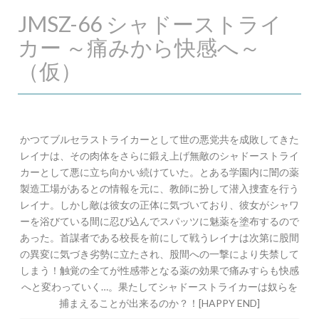
JMSZ-66 シャドーストライ
カー ～痛みから快感へ～
（仮）
かつてブルセラストライカーとして世の悪党共を成敗してきた
レイナは、その肉体をさらに鍛え上げ無敵のシャドーストライ
カーとして悪に立ち向かい続けていた。とある学園内に闇の薬
製造工場があるとの情報を元に、教師に扮して潜入捜査を行う
レイナ。しかし敵は彼女の正体に気づいており、彼女がシャワ
ーを浴びている間に忍び込んでスパッツに魅薬を塗布するので
あった。首謀者である校長を前にして戦うレイナは次第に股間
の異変に気づき劣勢に立たされ、股間への一撃により失禁して
しまう！触覚の全てが性感帯となる薬の効果で痛みすらも快感
へと変わっていく…。果たしてシャドーストライカーは奴らを
捕まえることが出来るのか？！[HAPPY END]