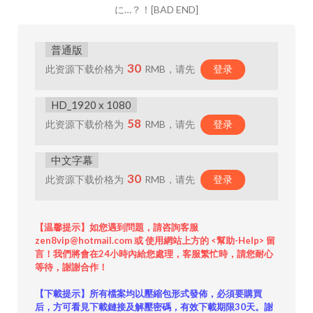
に…？！[BAD END]
普通版
30
此资源下载价格为
RMB，请先
登录
HD_1920 x 1080
58
此资源下载价格为
RMB，请先
登录
中文字幕
30
此资源下载价格为
RMB，请先
登录
【温馨提示】如您遇到問題，請咨詢客服
zen8vip@hotmail.com 或 使用網站上方的 <幫助-Help> 留
言！我們將會在24小時內給您處理，客服繁忙時，請您耐心
等待，謝謝合作！
【下載提示】所有檔案均以壓縮包形式發佈，必須要購買
后，方可看見下載鏈接及解壓密碼，有效下載期限30天。謝