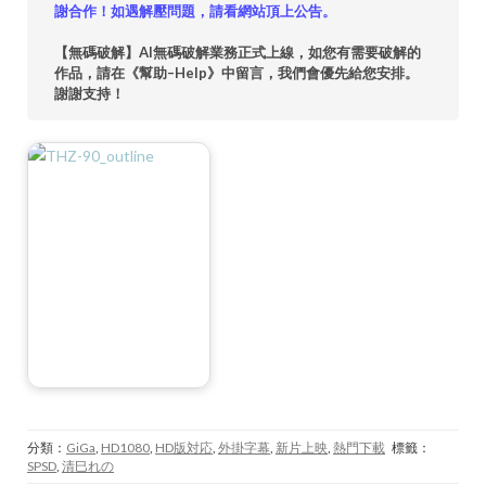
謝合作！如遇解壓問題，請看網站頂上公告。
【無碼破解】AI無碼破解業務正式上線，如您有需要破解的
作品，請在《幫助–Help》中留言，我們會優先給您安排。
謝謝支持！
分類：
GiGa
,
HD1080
,
HD版対応
,
外掛字幕
,
新片上映
,
熱門下載
標籤：
SPSD
,
清巳れの