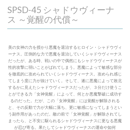
SPSD-45 シャドウヴィーナ
ス ～覚醒の代償～
美の女神の力を授かり悪魔を退治するヒロイン・シャドウヴィ
ーナス。圧倒的な力で悪魔を退治していくシャドウヴィーナス
だったが、ある時、戦いの中で偶然にもシャドウヴィーナスが
性的攻撃に弱いことがばれてしまう。悪魔によって敏感な部分
を徹底的に攻められていくシャドウヴィーナス。攻められ感じ
てしまう度に力が抜けていく。そして、遂に悪魔によって敗北
するかに見えたシャドウヴィーナスだったが、３分だけ使うこ
とができる力「女神覚醒」によって、何とか悪魔撃破に成功す
るのだった。だが、この「女神覚醒」には覚醒が解除される
と、その反動で力が大幅に落ち、更に敏感になってしまうとい
う副作用があったのだ。敵の前で「女神覚醒」が解除されてし
まったら、と不安に駆られるシャドウヴィーナスに更なる悪魔
が忍び寄る。果たしてシャドウヴィーナスの運命や如何