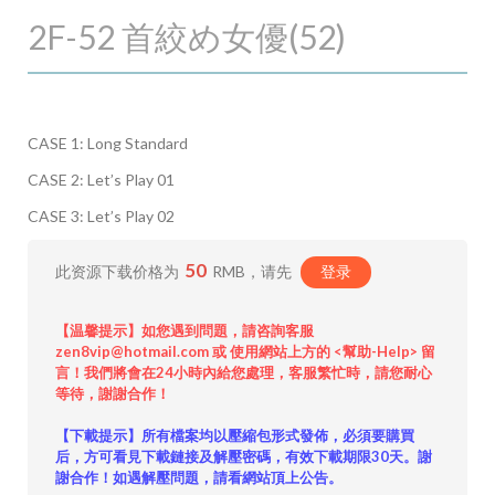
2F-52 首絞め女優(52)
CASE 1: Long Standard
CASE 2: Let’s Play 01
CASE 3: Let’s Play 02
50
此资源下载价格为
RMB，请先
登录
【温馨提示】如您遇到問題，請咨詢客服
zen8vip@hotmail.com 或 使用網站上方的 <幫助-Help> 留
言！我們將會在24小時內給您處理，客服繁忙時，請您耐心
等待，謝謝合作！
【下載提示】所有檔案均以壓縮包形式發佈，必須要購買
后，方可看見下載鏈接及解壓密碼，有效下載期限30天。謝
謝合作！如遇解壓問題，請看網站頂上公告。