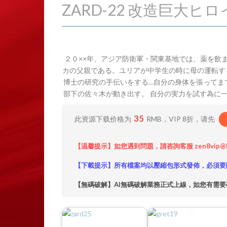
ZARD-22 改造巨大ヒ
２０××年、アジア防衛軍・関東基地では、薬を飲
カの父親である。ユリアが中学生の時に母の運転す
博士の研究の手伝いをする…自分の身体を張ってま
部下の佐々木が動き出す。 自分の実力を試す為に
35
此资源下载价格为
RMB，VIP 8折，请先
【温馨提示】如您遇到問題，請咨詢客服 zen8vip@
【下載提示】所有檔案均以壓縮包形式發佈，必須要
【無碼破解】AI無碼破解業務正式上線，如您有需要