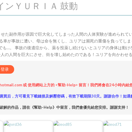
ロインＹＵＲＩＡ 鼓動
ませた副作用が原因で巨大化してしまった人間の人体実験が進められてい
る車が事故に遭い、母は命を無くし、ユリアは瀕死の重傷を負ってしま
でも…。 事故の後遺症から、薬を投薬し続けないとユリアの身体は動け
一人の人間を巨大にさせ、街を壊し始めたのである！ユリアを向かわせ
登录
hotmail.com 或 使用網站上方的 <幫助-Help> 留言！我們將會在24
購買后，方可看見下載鏈接及解壓密碼，有效下載期限30天。謝謝合作！如遇
破解的作品，請在《幫助–Help》中留言，我們會優先給您安排。謝謝支持！