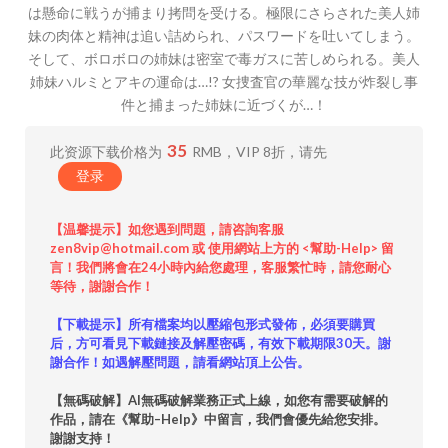
は懸命に戦うが捕まり拷問を受ける。極限にさらされた美人姉
妹の肉体と精神は追い詰められ、パスワードを吐いてしまう。
そして、ボロボロの姉妹は密室で毒ガスに苦しめられる。美人
姉妹ハルミとアキの運命は…!? 女捜査官の華麗な技が炸裂し事
件と捕まった姉妹に近づくが…！
35
此资源下载价格为
RMB，VIP 8折，请先
登录
【温馨提示】如您遇到問題，請咨詢客服
zen8vip@hotmail.com 或 使用網站上方的 <幫助-Help> 留
言！我們將會在24小時內給您處理，客服繁忙時，請您耐心
等待，謝謝合作！
【下載提示】所有檔案均以壓縮包形式發佈，必須要購買
后，方可看見下載鏈接及解壓密碼，有效下載期限30天。謝
謝合作！如遇解壓問題，請看網站頂上公告。
【無碼破解】AI無碼破解業務正式上線，如您有需要破解的
作品，請在《幫助–Help》中留言，我們會優先給您安排。
謝謝支持！