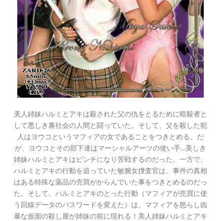
美人姉妹ハルミとアキは殺された父の仇をとるために暗殺者と
して悪しき裏社会の人間と闘っていた。そして、父を殺した犯
人はヨウコというマフィアの女であることをつきとめる。だ
が、ヨウコとその部下達はマーシャルアーツの使い手…美しき
姉妹ハルミとアキはピンチになり苦戦するのだった。一方で、
ハルミとアキの行動を追っていた敏腕女捜査官は、事件の真相
はある特殊な薬品の売買がからんでいた事をつきとめるのだっ
た。そして、ハルミとアキのとった行動（マフィアが売買に使
う回線データのパスワードを変えた）は、マフィアを怒らし凶
暴な仮面の殺し屋が姉妹の前に現れる！美人姉妹ハルミとアキ