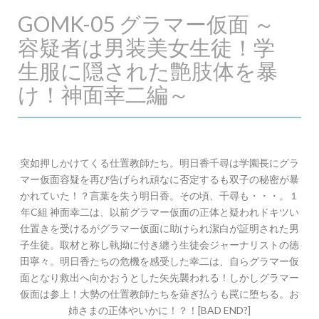
GOMK-05 グラマー仮面 ～
容疑者は男装美女生徒！学
生服に隠された艶肢体を暴
け！神面幸二編～
突如押しかけてくる仕置教師たち。明日香千尋は学園長にグラ
マー仮面容疑を再び告げられ頑なに否定するも双子の秘密が暴
かれていた！？言葉を失う明日香。その頃、千尋も・・・。１
年C組 神面幸二は、以前グラマー仮面の正体と疑われドキツい
仕置きを受けるがグラマー仮面に助けられ潔白が証明された男
子生徒。取材と称し執拗に付き纏う生徒会ジャーナリストの徳
田寧々。明日香たちの危機を感受した幸二は、自らグラマー仮
面となり救出へ向かおうとした矢先襲われる！しかしグラマー
仮面は参上！大勢の仕置教師たちを薙ぎ払うも罠に堕ちる。お
姉さまの正体やいかに！？！[BAD END?]