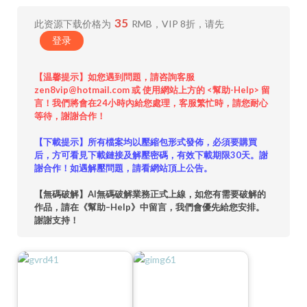
35
此资源下载价格为
RMB，VIP 8折，请先
登录
【温馨提示】如您遇到問題，請咨詢客服
zen8vip@hotmail.com 或 使用網站上方的 <幫助-Help> 留
言！我們將會在24小時內給您處理，客服繁忙時，請您耐心
等待，謝謝合作！
【下載提示】所有檔案均以壓縮包形式發佈，必須要購買
后，方可看見下載鏈接及解壓密碼，有效下載期限30天。謝
謝合作！如遇解壓問題，請看網站頂上公告。
【無碼破解】AI無碼破解業務正式上線，如您有需要破解的
作品，請在《幫助–Help》中留言，我們會優先給您安排。
謝謝支持！