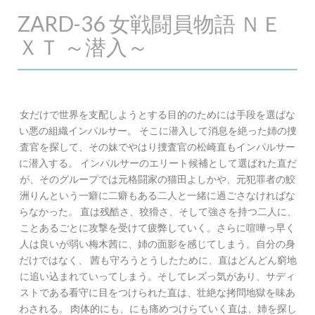
ZARD-36 女戦闘員物語 ＮＥ
ＸＴ ～潜入～
女だけで世界を支配しようとする目的のためには手段を選ばな
い悪の組織インパルサー。 そこに潜入して消息を絶った姉の捜
査官を探して、その妹でやはり捜査官の松崎直もインパルサー
に潜入する。 インパルサーのエリート候補として選ばれた直だ
が、そのグループでは元格闘家の猫田よしかや、元犯罪者の鮫
洲りんという一癖に二癖もある二人と一緒に過ごさなければな
らなかった。 直は残酷さ、狡猾さ、そして強さを持つ二人に、
ことあるごとに攻撃を受けて疲弊していく。さらに喧嘩っ早く
人は良いが弱い梅木茜に、姉の面影を感じてしまう。自分の身
だけではなく、 茜も守ろうとうしたために、直はどんどん窮地
に追い込まれていってしまう。そしてレズっ気があり、サディ
ストである看守に目をつけられた直は、壮絶な拷問地獄を味あ
わされる。 肉体的にも、にも痛めつけらていく直は、姉を探し