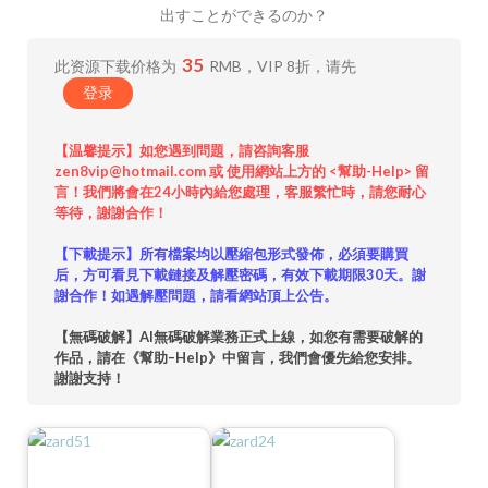
出すことができるのか？
35
此资源下载价格为
RMB，VIP 8折，请先
登录
【温馨提示】如您遇到問題，請咨詢客服
zen8vip@hotmail.com 或 使用網站上方的 <幫助-Help> 留
言！我們將會在24小時內給您處理，客服繁忙時，請您耐心
等待，謝謝合作！
【下載提示】所有檔案均以壓縮包形式發佈，必須要購買
后，方可看見下載鏈接及解壓密碼，有效下載期限30天。謝
謝合作！如遇解壓問題，請看網站頂上公告。
【無碼破解】AI無碼破解業務正式上線，如您有需要破解的
作品，請在《幫助–Help》中留言，我們會優先給您安排。
謝謝支持！