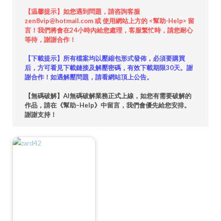
【温馨提示】如您遇到問題，請咨詢客服
zen8vip@hotmail.com 或 使用網站上方的 <幫助-Help> 留
言！我們將會在24小時內給您處理，客服繁忙時，請您耐心
等待，謝謝合作！
【下載提示】所有檔案均以壓縮包形式發佈，必須要購買
后，方可看見下載鏈接及解壓密碼，有效下載期限30天。謝
謝合作！如遇解壓問題，請看網站頂上公告。
【無碼破解】AI無碼破解業務正式上線，如您有需要破解的
作品，請在《幫助–Help》中留言，我們會優先給您安排。
謝謝支持！