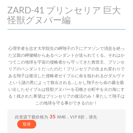
ZARD-41 プリンセリア 巨大
怪獣グヌバー編
心理学者を志す大学院生の岬翔子の下にアマゾンで消息を絶っ
た父親の岬健輔からあるペンダントが送られてくる。それはか
つてこの地球を宇宙の侵略者から守ってきた救世主、プリンセ
リアのペンダントだったのだ！プリンセリアの生まれ変わりで
ある翔子は復活した侵略者ゼイブルに命を狙われるがダルヴァ
という謎の男によって救出される…しかし翔子から命の霧を吸
い出したゼイブルは怪獣グヌバーを召喚させ町中を火の海にす
る！残された希望はプリンセリアの復活のみ！果たして翔子は
この地球を守る事ができるのか！
35
此资源下载价格为
RMB，VIP 8折，请先
登录