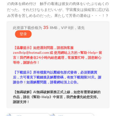
の肉体を締め付け 触手の毒液は彼女の肉体をいたぶりぬくの
だった。 それだけならまだいいが、宇宙魔女は操縦室に忍び込
み芳香を苦しめるのだった。果たして芳香の運命は・・・！？
35
此资源下载价格为
RMB，VIP 8折，请先
登录
【温馨提示】如您遇到問題，請咨詢客服
zen8vip@hotmail.com 或 使用網站上方的 <幫助-Help> 留
言！我們將會在24小時內給您處理，客服繁忙時，請您耐心
等待，謝謝合作！
【下載提示】所有檔案均以壓縮包形式發佈，必須要購買
后，方可看見下載鏈接及解壓密碼，有效下載期限30天。謝
謝合作！如遇解壓問題，請看網站頂上公告。
【無碼破解】AI無碼破解業務正式上線，如您有需要破解的
作品，請在《幫助–Help》中留言，我們會優先給您安排。
謝謝支持！