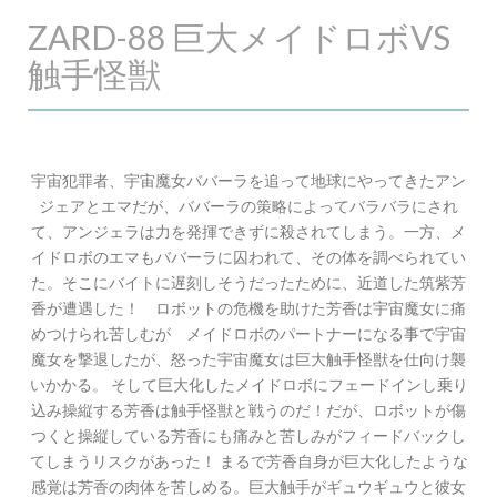
ZARD-88 巨大メイドロボVS
触手怪獣
宇宙犯罪者、宇宙魔女ババーラを追って地球にやってきたアン
ジェアとエマだが、ババーラの策略によってバラバラにされ
て、アンジェラは力を発揮できずに殺されてしまう。一方、メ
イドロボのエマもババーラに囚われて、その体を調べられてい
た。そこにバイトに遅刻しそうだったために、近道した筑紫芳
香が遭遇した！ ロボットの危機を助けた芳香は宇宙魔女に痛
めつけられ苦しむが メイドロボのパートナーになる事で宇宙
魔女を撃退したが、怒った宇宙魔女は巨大触手怪獣を仕向け襲
いかかる。 そして巨大化したメイドロボにフェードインし乗り
込み操縦する芳香は触手怪獣と戦うのだ！だが、ロボットが傷
つくと操縦している芳香にも痛みと苦しみがフィードバックし
てしまうリスクがあった！ まるで芳香自身が巨大化したような
感覚は芳香の肉体を苦しめる。巨大触手がギュウギュウと彼女