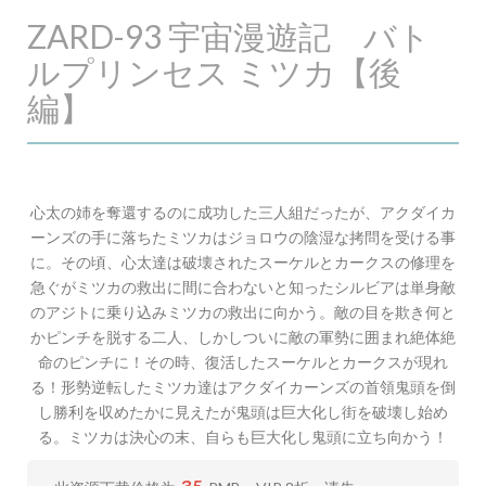
ZARD-93 宇宙漫遊記 バト
ルプリンセス ミツカ【後
編】
心太の姉を奪還するのに成功した三人組だったが、アクダイカ
ーンズの手に落ちたミツカはジョロウの陰湿な拷問を受ける事
に。その頃、心太達は破壊されたスーケルとカークスの修理を
急ぐがミツカの救出に間に合わないと知ったシルビアは単身敵
のアジトに乗り込みミツカの救出に向かう。敵の目を欺き何と
かピンチを脱する二人、しかしついに敵の軍勢に囲まれ絶体絶
命のピンチに！その時、復活したスーケルとカークスが現れ
る！形勢逆転したミツカ達はアクダイカーンズの首領鬼頭を倒
し勝利を収めたかに見えたが鬼頭は巨大化し街を破壊し始め
る。ミツカは決心の末、自らも巨大化し鬼頭に立ち向かう！