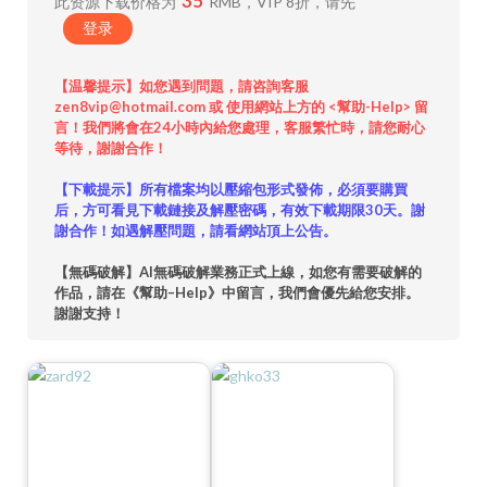
35
此资源下载价格为
RMB，VIP 8折，请先
登录
【温馨提示】如您遇到問題，請咨詢客服
zen8vip@hotmail.com 或 使用網站上方的 <幫助-Help> 留
言！我們將會在24小時內給您處理，客服繁忙時，請您耐心
等待，謝謝合作！
【下載提示】所有檔案均以壓縮包形式發佈，必須要購買
后，方可看見下載鏈接及解壓密碼，有效下載期限30天。謝
謝合作！如遇解壓問題，請看網站頂上公告。
【無碼破解】AI無碼破解業務正式上線，如您有需要破解的
作品，請在《幫助–Help》中留言，我們會優先給您安排。
謝謝支持！