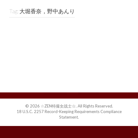
Tag:
大堀香奈，野中あんり
GSAD-03 SUPER
HEROINE アクシ
ョンウォーズ
03 闘鬼戦隊サ
ンセイジャー
ザ・デンジャラ
ス・ターゲット
© 2026 ☆ZEN特撮女战士☆. All Rights Reserved.
18 U.S.C. 2257 Record-Keeping Requirements Compliance
Statement.