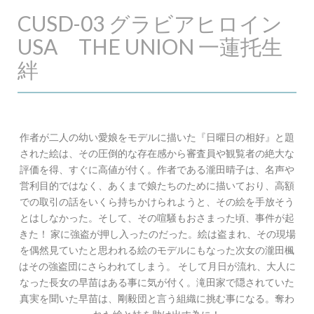
CUSD-03 グラビアヒロイン
USA THE UNION 一蓮托生
絆
作者が二人の幼い愛娘をモデルに描いた『日曜日の相好』と題
された絵は、その圧倒的な存在感から審査員や観覧者の絶大な
評価を得、すぐに高値が付く。作者である瀧田晴子は、名声や
営利目的ではなく、あくまで娘たちのために描いており、高額
での取引の話をいくら持ちかけられようと、その絵を手放そう
とはしなかった。そして、その喧騒もおさまった頃、事件が起
きた！ 家に強盗が押し入ったのだった。絵は盗まれ、その現場
を偶然見ていたと思われる絵のモデルにもなった次女の瀧田楓
はその強盗団にさらわれてしまう。 そして月日が流れ、大人に
なった長女の早苗はある事に気が付く。滝田家で隠されていた
真実を聞いた早苗は、剛毅団と言う組織に挑む事になる。奪わ