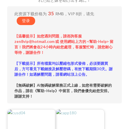
れた絵と妹を助け出す為に！
35
此资源下载价格为
RMB，VIP 8折，请先
登录
【温馨提示】如您遇到問題，請咨詢客服
zen8vip@hotmail.com 或 使用網站上方的 <幫助-Help> 留
言！我們將會在24小時內給您處理，客服繁忙時，請您耐心
等待，謝謝合作！
【下載提示】所有檔案均以壓縮包形式發佈，必須要購買
后，方可看見下載鏈接及解壓密碼，有效下載期限30天。謝
謝合作！如遇解壓問題，請看網站頂上公告。
【無碼破解】AI無碼破解業務正式上線，如您有需要破解的
作品，請在《幫助–Help》中留言，我們會優先給您安排。
謝謝支持！