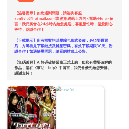
【温馨提示】如您遇到問題，請咨詢客服
zen8vip@hotmail.com 或 使用網站上方的 <幫助-Help> 留
言！我們將會在24小時內給您處理，客服繁忙時，請您耐心
等待，謝謝合作！
【下載提示】所有檔案均以壓縮包形式發佈，必須要購買
后，方可看見下載鏈接及解壓密碼，有效下載期限30天。謝
謝合作！如遇解壓問題，請看網站頂上公告。
【無碼破解】AI無碼破解業務正式上線，如您有需要破解的
作品，請在《幫助–Help》中留言，我們會優先給您安排。
謝謝支持！