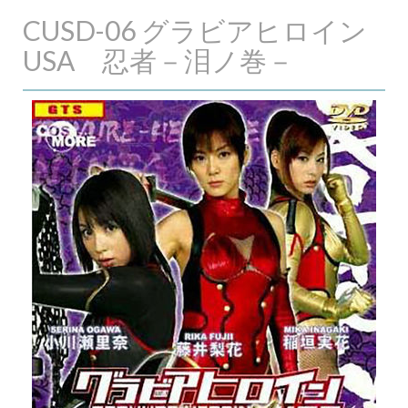
CUSD-06 グラビアヒロイン
USA 忍者－泪ノ巻－