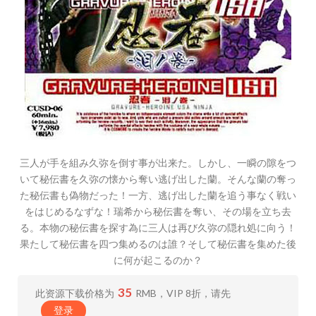
三人が手を組み久弥を倒す事が出来た。しかし、一瞬の隙をつ
いて秘伝書を久弥の懐から奪い逃げ出した蘭。そんな蘭の奪っ
た秘伝書も偽物だった！一方、逃げ出した蘭を追う事なく戦い
をはじめるなずな！瑞希から秘伝書を奪い、その場を立ち去
る。本物の秘伝書を探す為に三人は再び久弥の隠れ処に向う！
果たして秘伝書を四つ集めるのは誰？そして秘伝書を集めた後
に何が起こるのか？
35
此资源下载价格为
RMB，VIP 8折，请先
登录