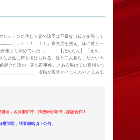
。マンションに住む人妻の涼子は不審な自殺が多発して
………………！！！！！！」寝支度を整え、床に就く一
達が集まり始めていた…。 【だんらん】 「ええ。
スな女性に声を掛けられる。妹と二人暮らしだという
以前起きた謎の一家失踪事件。とある男はその真相をつ
_____________ 虚構か現実か？じんわりと染み出
小時內給您處理，客服繁忙時，請您耐心等待，謝謝合作！
解壓問題，請看網站頂上公告。