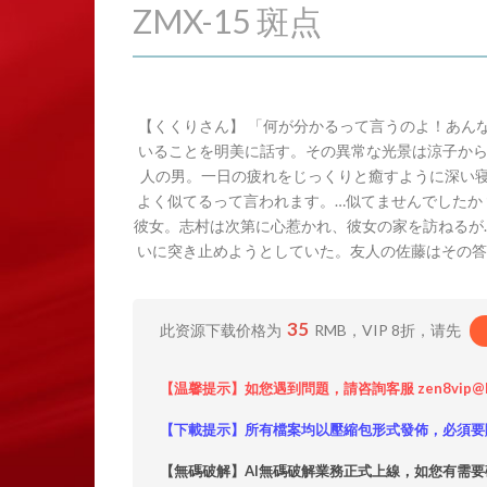
ZMX-15 斑点
【くくりさん】 「何が分かるって言うのよ！あん
いることを明美に話す。その異常な光景は涼子から
人の男。一日の疲れをじっくりと癒すように深い
よく似てるって言われます。…似てませんでしたか
彼女。志村は次第に心惹かれ、彼女の家を訪ねるが
いに突き止めようとしていた。友人の佐藤はその答えを確か
35
此资源下载价格为
RMB，VIP 8折，请先
【温馨提示】如您遇到問題，請咨詢客服 zen8vip@
【下載提示】所有檔案均以壓縮包形式發佈，必須要
【無碼破解】AI無碼破解業務正式上線，如您有需要