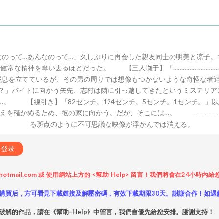
なのって…あんなのって…」久しぶりに再会した親友同士の明美と涼子
健常な精神を奪い去るほどだった。 【三人囃子】「…………………………
寝息を立てているが、その男の周りでは想像もつかないような奇怪な者
？」バイトに向かう矢先、志村は隣に引っ越してきたというミステリア
…。 【線引き】「82センチ。124センチ。5センチ。1センチ。」
めるため、彼の家に向かう。だが、そこには…。 ________________
る斑点のように不可思議な映像が浮かんでは消える。
登录
hotmail.com 或 使用網站上方的 <幫助-Help> 留言！我們將會在24
購買后，方可看見下載鏈接及解壓密碼，有效下載期限30天。謝謝合作！如遇
破解的作品，請在《幫助–Help》中留言，我們會優先給您安排。謝謝支持！