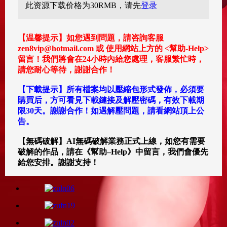
此资源下载价格为
30
RMB，请先
登录
【温馨提示】如您遇到問題，請咨詢客服
zen8vip@hotmail.com 或 使用網站上方的 <幫助-Help>
留言！我們將會在24小時內給您處理，客服繁忙時，
請您耐心等待，謝謝合作！
【下載提示】所有檔案均以壓縮包形式發佈，必須要
購買后，方可看見下載鏈接及解壓密碼，有效下載期
限30天。謝謝合作！如遇解壓問題，請看網站頂上公
告。
【無碼破解】AI無碼破解業務正式上線，如您有需要
破解的作品，請在《幫助–Help》中留言，我們會優先
給您安排。謝謝支持！