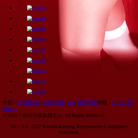
分類：
HD版対応
,
VIP折扣區
,
Zen
,
熱門下載
標籤：
ZULN
,
野
間れい
© 2026 ☆ZEN特撮女战士☆. All Rights Reserved.
18 U.S.C. 2257 Record-Keeping Requirements Compliance
Statement.