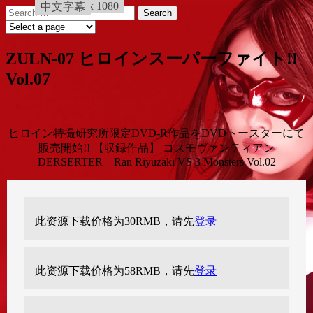
HD_1920 x 1080
普通版
中文字幕
Skip
Search
to
for:
content
ZULN-07 ヒロインスーパーファイト!!
Vol.07
ヒロイン特撮研究所限定DVD-R作品をDVDトースターにて
販売開始!! 【収録作品】 コスモヴァンティアン
DERSERTER – Ran Riyuzaki VS 3 Monsters Vol.02
此资源下载价格为
30
RMB，请先
登录
此资源下载价格为
58
RMB，请先
登录