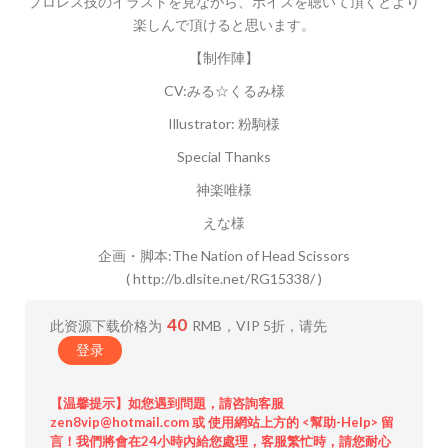
プロレス技のイラストを見ながら、ボイスを聴いて頂くとより
楽しんで頂けると思います。
【制作陣】
CV:みる☆くるみ様
Illustrator: 粉駒様
Special Thanks
神楽唯様
えな様
企画・脚本:The Nation of Head Scissors
( http://b.dlsite.net/RG15338/ )
40
此资源下载价格为
RMB，VIP 5折，请先
登录
【温馨提示】如您遇到問題，請咨詢客服
zen8vip@hotmail.com 或 使用網站上方的 <幫助-Help> 留
言！我們將會在24小時內給您處理，客服繁忙時，請您耐心