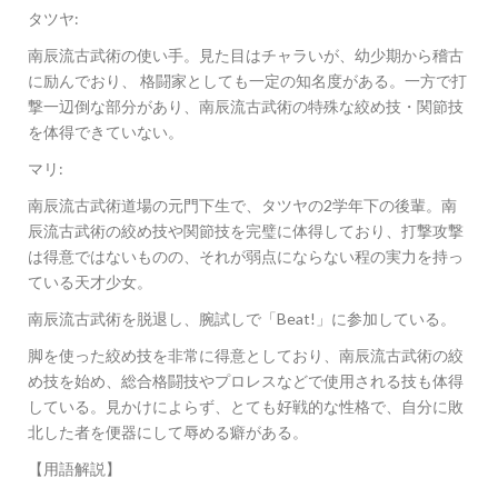
タツヤ:
南辰流古武術の使い手。見た目はチャラいが、幼少期から稽古
に励んでおり、 格闘家としても一定の知名度がある。一方で打
撃一辺倒な部分があり、南辰流古武術の特殊な絞め技・関節技
を体得できていない。
マリ:
南辰流古武術道場の元門下生で、タツヤの2学年下の後輩。南
辰流古武術の絞め技や関節技を完璧に体得しており、打撃攻撃
は得意ではないものの、それが弱点にならない程の実力を持っ
ている天才少女。
南辰流古武術を脱退し、腕試しで「Beat!」に参加している。
脚を使った絞め技を非常に得意としており、南辰流古武術の絞
め技を始め、総合格闘技やプロレスなどで使用される技も体得
している。見かけによらず、とても好戦的な性格で、自分に敗
北した者を便器にして辱める癖がある。
【用語解説】