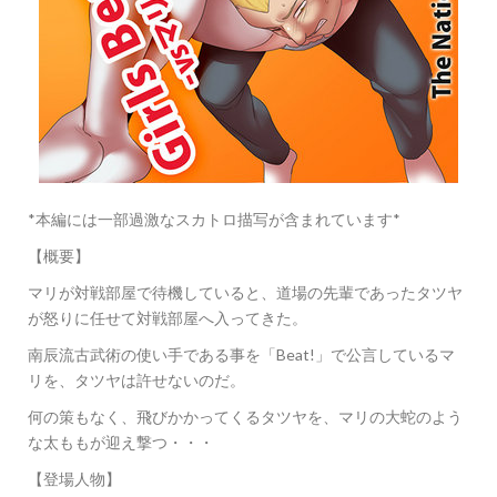
*本編には一部過激なスカトロ描写が含まれています*
【概要】
マリが対戦部屋で待機していると、道場の先輩であったタツヤ
が怒りに任せて対戦部屋へ入ってきた。
南辰流古武術の使い手である事を「Beat!」で公言しているマ
リを、タツヤは許せないのだ。
何の策もなく、飛びかかってくるタツヤを、マリの大蛇のよう
な太ももが迎え撃つ・・・
【登場人物】