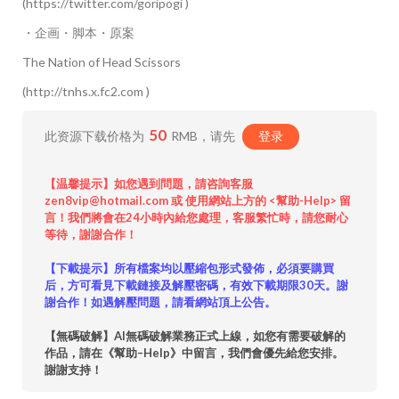
(https://twitter.com/goripogi )
・企画・脚本・原案
The Nation of Head Scissors
(http://tnhs.x.fc2.com )
50
此资源下载价格为
RMB，请先
登录
【温馨提示】如您遇到問題，請咨詢客服
zen8vip@hotmail.com 或 使用網站上方的 <幫助-Help> 留
言！我們將會在24小時內給您處理，客服繁忙時，請您耐心
等待，謝謝合作！
【下載提示】所有檔案均以壓縮包形式發佈，必須要購買
后，方可看見下載鏈接及解壓密碼，有效下載期限30天。謝
謝合作！如遇解壓問題，請看網站頂上公告。
【無碼破解】AI無碼破解業務正式上線，如您有需要破解的
作品，請在《幫助–Help》中留言，我們會優先給您安排。
謝謝支持！