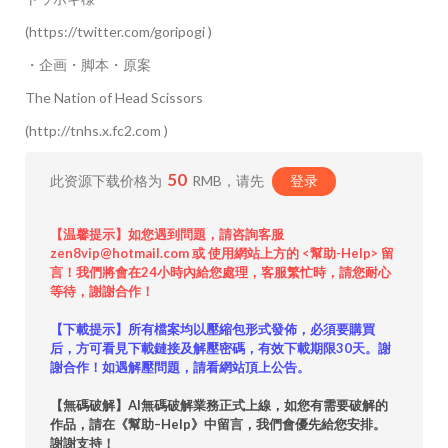
(https://twitter.com/goripogi )
・企画・脚本・原案
The Nation of Head Scissors
(http://tnhs.x.fc2.com )
50
此资源下载价格为
RMB，请先
登录
【温馨提示】如您遇到問題，請咨詢客服
zen8vip@hotmail.com 或 使用網站上方的 <幫助-Help> 留
言！我們將會在24小時內給您處理，客服繁忙時，請您耐心
等待，謝謝合作！
【下載提示】所有檔案均以壓縮包形式發佈，必須要購買
后，方可看見下載鏈接及解壓密碼，有效下載期限30天。謝
謝合作！如遇解壓問題，請看網站頂上公告。
【無碼破解】AI無碼破解業務正式上線，如您有需要破解的
作品，請在《幫助–Help》中留言，我們會優先給您安排。
謝謝支持！