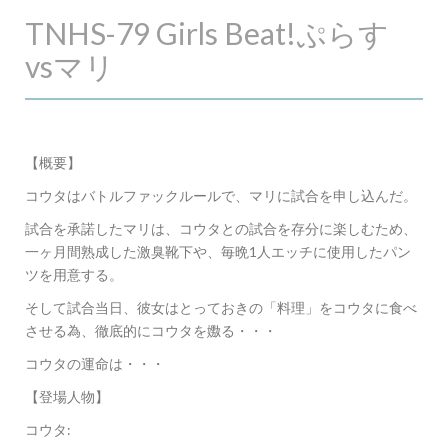
TNHS-79 Girls Beat!ぷらす
vsマリ
【概要】
コウタはバトルファックルールで、マリに試合を申し込んだ。
試合を承諾したマリは、コウタとの試合を存分に楽しむため、
一ヶ月間熟成した激臭靴下や、毎晩1人エッチに使用したパン
ツを用意する。
そして試合当日、彼女はとっておきの「料理」をコウタに食べ
させる為、徹底的にコウタを嫐る・・・
コウタの運命は・・・
【登場人物】
コウタ: