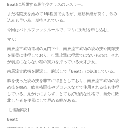
Beat!に所属する最年少クラスのレスラー。
まだ格闘技を始めて1年程度であるが、運動神経が良く、飲み
込みも早い為、期待されている。
今回はバトルファックルールで、マリに対戦を申し込む。
マリ:
南辰流古武術道場の元門下生。南辰流古武術の絞め技や関節技
を完璧に体得しており、打撃攻撃は得意ではないものの、それ
が弱点にならない程の実力を持っている天才少女。
南辰流古武術を脱退し、腕試しで「Beat!」に参加している。
脚を使った絞め技を非常に得意としており、南辰流古武術の絞
め技を始め、総合格闘技やプロレスなどで使用される技も体得
している。見かけによらず、とても好戦的な性格で、自分に敗
北した者を便器にして辱める癖がある。
【用語解説】
Beat!: