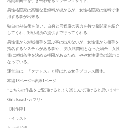
格闘家同士を引き合わせるマッチングサイト。
男性格闘家は高額な登録料が掛かるが、女性格闘家は無料で使
用する事が出来る。
独自のAI技術を使い、自身と同程度の実力を持つ格闘家を紹介
してくれ、対戦場所の提供まで行ってくれる。
男性側から対戦相手を選ぶ事は出来ないが、女性側から相手を
指名するシステムがある事や、 男女格闘戦となった場合、女性
側に対戦条件を決める権限があるため、やや女性優位の設計に
なっている。
運営主は、「タナトス」と呼ばれる女子プロレス団体。
本編18ページ+表紙1ページ
*こちらの作品をご覧頂けるとより楽しんで頂けると思います*
Girls Beat! -vsマリ-
【制作陣】
・イラスト
トッポギ様