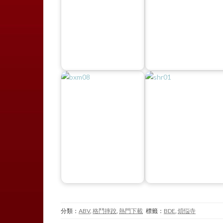
分類：
ABV
,
格鬥摔跤
,
熱門下載
標籤：
BDE
,
煩悩寺