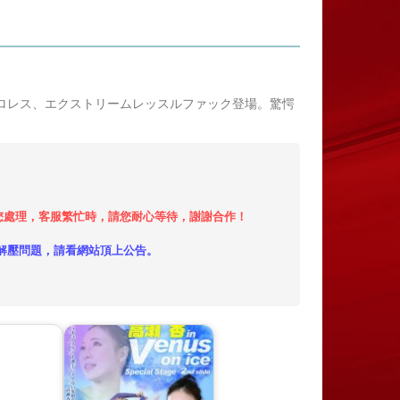
ロレス、エクストリームレッスルファック登場。驚愕
小時內給您處理，客服繁忙時，請您耐心等待，謝謝合作！
解壓問題，請看網站頂上公告。