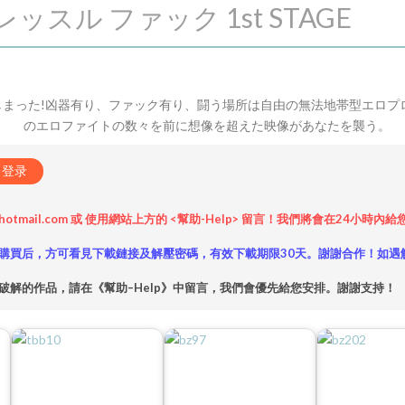
ッスル ファック 1st STAGE
まった!凶器有り、ファック有り、闘う場所は自由の無法地帯型エロプ
のエロファイトの数々を前に想像を超えた映像があなたを襲う。
登录
hotmail.com 或 使用網站上方的 <幫助-Help> 留言！我們將會在24
購買后，方可看見下載鏈接及解壓密碼，有效下載期限30天。謝謝合作！如遇
破解的作品，請在《幫助–Help》中留言，我們會優先給您安排。謝謝支持！