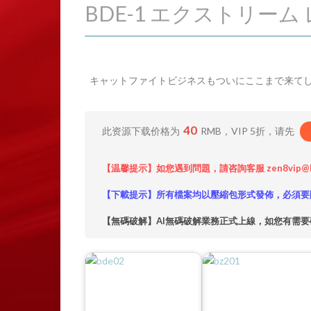
BDE-1 エクストリーム レ
キャットファイトビジネスもついにここまで来てし
40
此资源下载价格为
RMB，VIP 5折，请先
【温馨提示】如您遇到問題，請咨詢客服 zen8vip@
【下載提示】所有檔案均以壓縮包形式發佈，必須要
【無碼破解】AI無碼破解業務正式上線，如您有需要