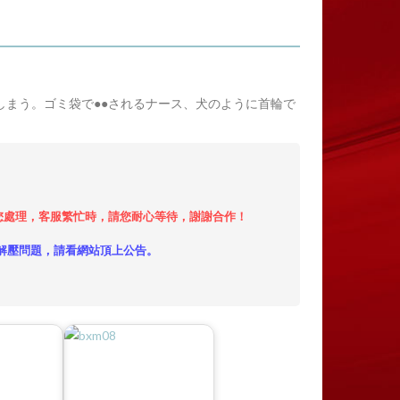
しまう。ゴミ袋で●●されるナース、犬のように首輪で
小時內給您處理，客服繁忙時，請您耐心等待，謝謝合作！
解壓問題，請看網站頂上公告。