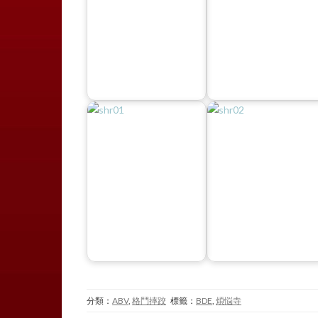
分類：
ABV
,
格鬥摔跤
標籤：
BDE
,
煩悩寺