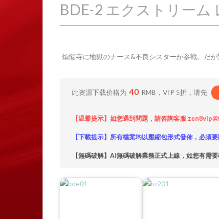
BDE-2 エクストリーム 
煩悩寺に地獄のナース&不良シスターが参戦。だが
40
此资源下载价格为
RMB，VIP 5折，请先
【温馨提示】如您遇到問題，請咨詢客服 zen8vip@
【下載提示】所有檔案均以壓縮包形式發佈，必須要
【無碼破解】AI無碼破解業務正式上線，如您有需要