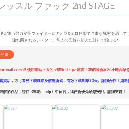
レッスル ファック 2nd STAGE
迎え撃つ強力変態ファイター達の凶器&エロ攻撃で見事な醜態を晒して
連れ回されるシスター。常人の理解を超えた闘いが始まる!!
登录
hotmail.com 或 使用網站上方的 <幫助-Help> 留言！我們將會在24
購買后，方可看見下載鏈接及解壓密碼，有效下載期限30天。謝謝合作！如遇
破解的作品，請在《幫助–Help》中留言，我們會優先給您安排。謝謝支持！