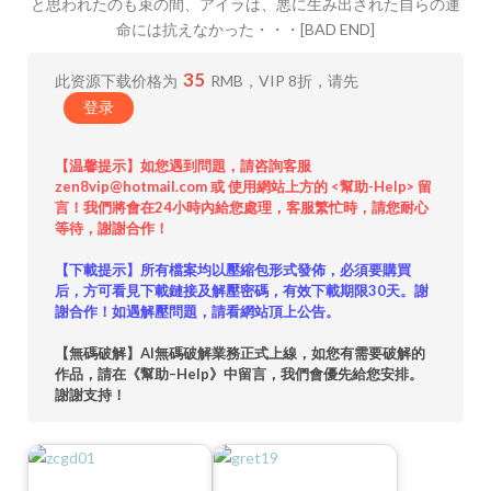
と思われたのも束の間、アイラは、悪に生み出された自らの運
命には抗えなかった・・・[BAD END]
35
此资源下载价格为
RMB，VIP 8折，请先
登录
【温馨提示】如您遇到問題，請咨詢客服
zen8vip@hotmail.com 或 使用網站上方的 <幫助-Help> 留
言！我們將會在24小時內給您處理，客服繁忙時，請您耐心
等待，謝謝合作！
【下載提示】所有檔案均以壓縮包形式發佈，必須要購買
后，方可看見下載鏈接及解壓密碼，有效下載期限30天。謝
謝合作！如遇解壓問題，請看網站頂上公告。
【無碼破解】AI無碼破解業務正式上線，如您有需要破解的
作品，請在《幫助–Help》中留言，我們會優先給您安排。
謝謝支持！