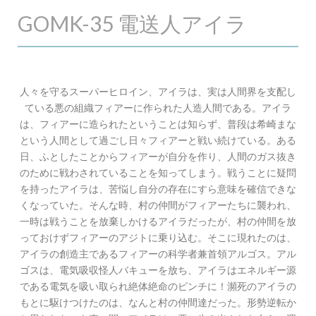
GOMK-35 電送人アイラ
人々を守るスーパーヒロイン、アイラは、実は人間界を支配し
ている悪の組織フィアーに作られた人造人間である。アイラ
は、フィアーに造られたということは知らず、普段は希崎まな
という人間として過ごし日々フィアーと戦い続けている。ある
日、ふとしたことからフィアーが自分を作り、人間のガス抜き
のために戦わされていることを知ってしまう。戦うことに疑問
を持ったアイラは、苦悩し自分の存在にすら意味を確信できな
くなっていた。そんな時、村の仲間がフィアーたちに襲われ、
一時は戦うことを放棄しかけるアイラだったが、村の仲間を放
っておけずフィアーのアジトに乗り込む。そこに現れたのは、
アイラの創造主であるフィアーの科学者兼首領アルゴス。アル
ゴスは、電気吸収怪人バキューを放ち、アイラはエネルギー源
である電気を吸い取られ絶体絶命のピンチに！瀕死のアイラの
もとに駆けつけたのは、なんと村の仲間達だった。形勢逆転か