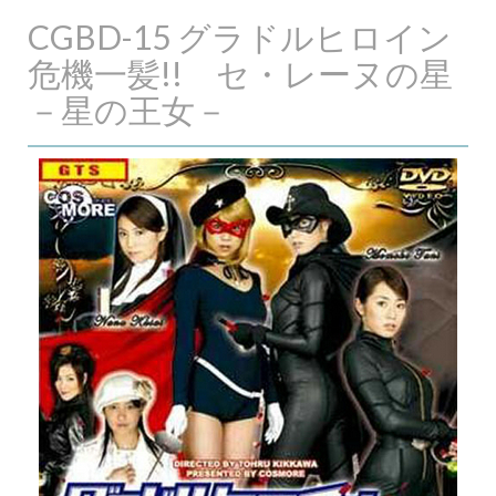
CGBD-15 グラドルヒロイン
危機一髪!! セ・レーヌの星
－星の王女－