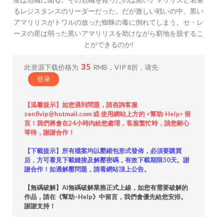
るレジスタンスのリーダーだった。だが激しい戦いの中、黒い
アマリリスがトワルの放った蜘蛛の毒に倒れてしまう。セ・レ
ーヌの星は弱った黒いアマリリスを助けながら窮地を脱するこ
とができるのか!
35
此资源下载价格为
RMB，VIP 8折，请先
登录
【温馨提示】如您遇到問題，請咨詢客服
zen8vip@hotmail.com 或 使用網站上方的 <幫助-Help> 留
言！我們將會在24小時內給您處理，客服繁忙時，請您耐心
等待，謝謝合作！
【下載提示】所有檔案均以壓縮包形式發佈，必須要購買
后，方可看見下載鏈接及解壓密碼，有效下載期限30天。謝
謝合作！如遇解壓問題，請看網站頂上公告。
【無碼破解】AI無碼破解業務正式上線，如您有需要破解的
作品，請在《幫助–Help》中留言，我們會優先給您安排。
謝謝支持！