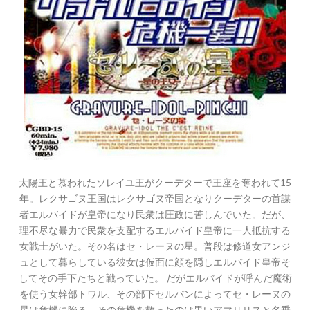
太陽王と慕われたソレイユ王がクーデターで王座を奪われて15
年。レクサゴヌ王国はレクサゴヌ帝国となりクーデターの首謀
者エルバイドが皇帝になり民衆は圧政に苦しんでいた。だが、
理不尽な暴力で民衆を支配するエルバイド皇帝に一人抵抗する
女戦士がいた。その名はセ・レーヌの星。普段は修道女アンジ
ュとして暮らしている彼女は仮面に顔を隠しエルバイド皇帝そ
してその手下たちと戦っていた。 だがエルバイドが呼んだ魔術
を使う女幹部トワル、その部下セルバンによってセ・レーヌの
星は危機に陥る。その危機を救ったのは黒いアマリリスと名乗